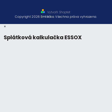
Vytvořil Shoptet
Copyright 2026
Emtéčko
. Všechna práva vyhrazena.
×
Splátková kalkulačka ESSOX