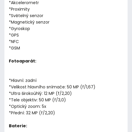
*Akcelerometr
*Proximity
*Světelný senzor
*Magnetický senzor
*Gyroskop
*GPS
*NFC
*GSM
Fotoaparát:
*Hlavní: zadní
*Velikost hlavního snímače: 50 MP (f/1,67)
*Ultra širokoúhlý: 12 MP (f/2,20)
*Tele objektiv: 50 MP (f/3,0)
*Optický zoom: 5x
*Přední: 32 MP (f/2,20)
Baterie: