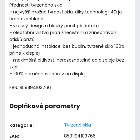
Přednosti tvrzeného skla:
- nejvyšší možná tvrdost skla, díky technologii 4D je
hrana zaoblená
- vkusný design a hladký pocit při doteku
- oleofóbní vrstva proti znečištění a zanechávání
otisků prstů
- jednoduchá instalace: bez bublin, tvrzené sklo 100%
přilne k displeji
- maximální citlivost: nerozeznatelná od displeje bez
skla
- 100% neměnnost barev na displeji
EAN: 8591194103766
Doplňkové parametry
Tvrzená skla
Kategorie
:
8591194103766
EAN
: