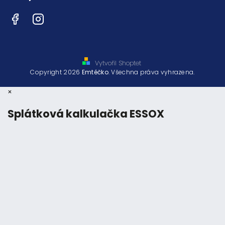
Facebook
Instagram
Vytvořil Shoptet
Copyright 2026
Emtéčko
. Všechna práva vyhrazena.
×
Splátková kalkulačka ESSOX