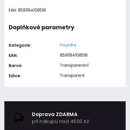
EAN: 8591194108518
Doplňkové parametry
Pouzdra
Kategorie
:
8591194108518
EAN
:
Transparentní
Barva
:
Transparent
Edice
:
Doprava ZDARMA
při nákupu nad 4500 Kč