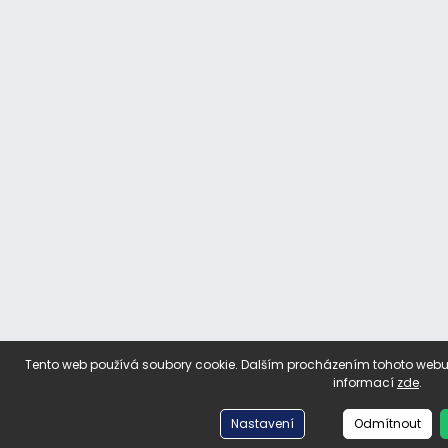
Tento web používá soubory cookie. Dalším procházením tohoto webu v
informací
zde
.
Nastavení
Odmítnout