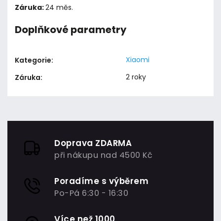
Záruka:
24 měs.
Doplňkové parametry
Xiaomi
Kategorie
:
2 roky
Záruka
:
Doprava ZDARMA
při nákupu nad 4500 Kč
Poradíme s výběrem
Po-Pá 6:30 - 16:30
Více než 1000