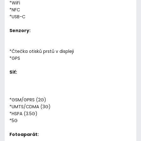
*WiFi
*NFC
*USB-C
Senzory:
*Čtečka otisků prstů v displeji
*GPS
Síť:
*GSM/GPRS (2G)
*UMTS/CDMA (3G)
*HSPA (3.5G)
*5G
Fotoaparát: