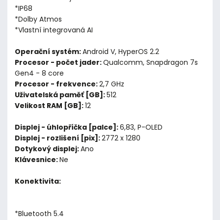
*IP68
*Dolby Atmos
*Vlastní integrovaná AI
Operační systém:
Android V, HyperOS 2.2
Procesor - počet jader:
Qualcomm, Snapdragon 7s
Gen4 - 8 core
Procesor - frekvence:
2,7 GHz
Uživatelská paměť [GB]:
512
Velikost RAM [GB]:
12
Displej - úhlopříčka [palce]:
6,83, P-OLED
Displej - rozlišení [pix]:
2772 x 1280
Dotykový displej:
Ano
Klávesnice:
Ne
Konektivita:
*Bluetooth 5.4