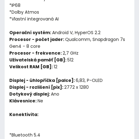
*IP68
*Dolby Atmos
*Vlastní integrovaná AI
Operační systém:
Android V, HyperOS 2.2
Procesor - počet jader:
Qualcomm, Snapdragon 7s
Gen4 - 8 core
Procesor - frekvence:
2,7 GHz
Uživatelská paměť [GB]:
512
Velikost RAM [GB]:
12
Displej - úhlopříčka [palce]:
6,83, P-OLED
Displej - rozlišení [pix]:
2772 x 1280
Dotykový displej:
Ano
Klávesnice:
Ne
Konektivita:
*Bluetooth 5.4