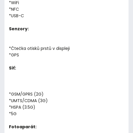
*WiFi
*NFC
*USB-C
Senzory:
*Čtečka otisků prstů v displeji
*GPS
Síť:
*GSM/GPRS (2G)
*UMTS/CDMA (3G)
*HSPA (3.5G)
*5G
Fotoaparát: