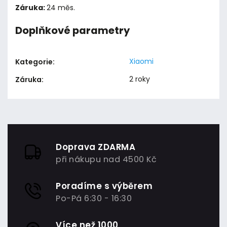
Záruka:
24 měs.
Doplňkové parametry
Xiaomi
Kategorie
:
2 roky
Záruka
:
Doprava ZDARMA
při nákupu nad 4500 Kč
Poradíme s výběrem
Po-Pá 6:30 - 16:30
Více než 1000